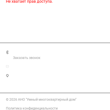
Не хватает прав доступа.
+7 499 460 0661
Заказать звонок
info@smartmkd.ru
Москва, Овчинниковская наб, д. 20 стр. 2, этаж 3
помещ. 34
© 2026 АНО "Умный многоквартирный дом"
Политика конфиденциальности