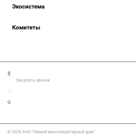
Экосистема
Комитеты
+7 499 460 0661
Заказать звонок
info@smartmkd.ru
Москва, Овчинниковская наб, д. 20 стр. 2, этаж 3
помещ. 34
© 2026 АНО "Умный многоквартирный дом"