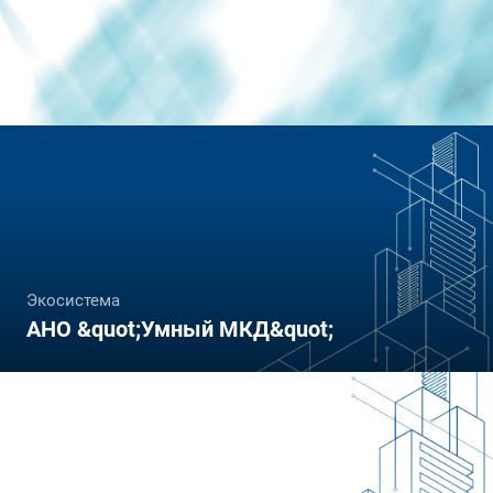
Экосистема
АНО &quot;Умный МКД&quot;